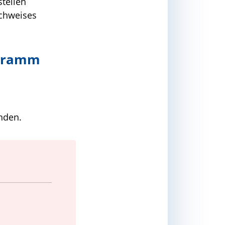
stellen
achweises
ogramm
nden.