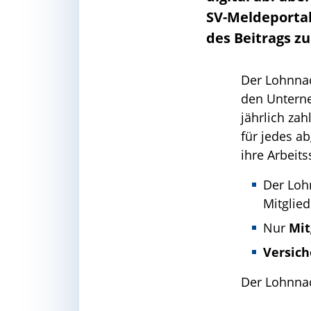
SV-Meldeportal
des Beitrags zu
Der Lohnnac
den Unterne
jährlich za
für jedes a
ihre Arbeit
Der Loh
Mitglie
Nur
Mit
Versich
Der Lohnnac