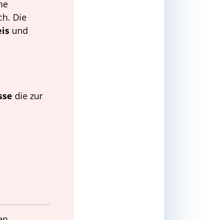
ne
ch. Die
is
und
sse
die zur
en.