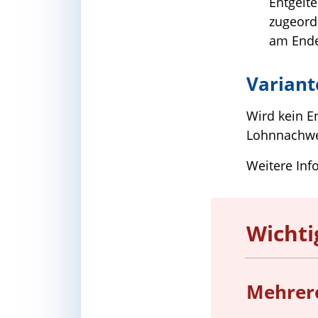
Entgelte
zugeord
am Ende 
Varian
Wird kein E
Lohnnachwe
Weitere Inf
Wichti
Mehrere