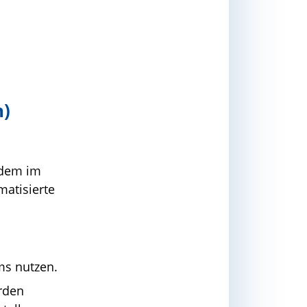
n)
 dem im
atisierte
ms nutzen.
rden