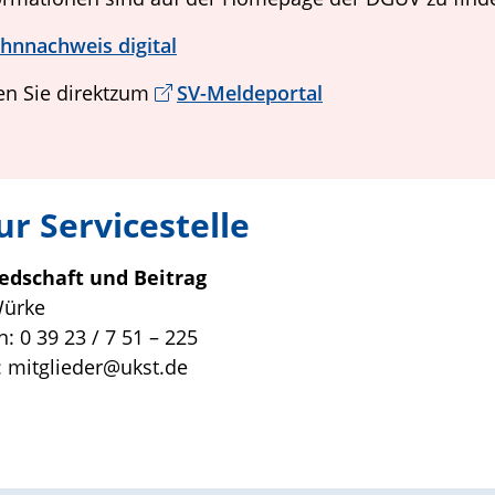
hnnachweis digital
en Sie direktzum
SV-Meldeportal
r Servicestelle
iedschaft und Beitrag
Würke
n: 0 39 23 / 7 51 – 225
: mitglieder@ukst.de