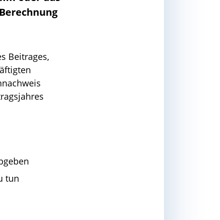
e Berechnung
s Beitrages,
äftigten
hnnachweis
ragsjahres
bgeben
u tun