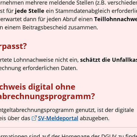
ernehmen mehrere meldende Stellen (z.B. verschiede
ist für
jede Stelle
ein Stammdatenabgleich erforderli
 erwartet dann für jeden Abruf einen
Teillohnnachwe
 in einem Beitragsbescheid zusammen.
rpasst?
tete Lohnnachweise nicht ein,
schätzt die Unfallka
echnung erforderlichen Daten.
hweis digital ohne
tabrechnungsprogramm?
ntgeltabrechnungsprogramm genutzt, ist der digitale
is über das
SV-Meldeportal
abzugeben.
ormationen sind auf der Homepage der DGUV zu find