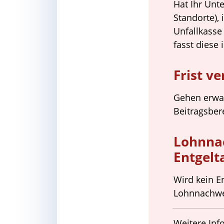
Hat Ihr Unt
Standorte), 
Unfallkasse
fasst diese
Frist ve
Gehen erwar
Beitragsber
Lohnnac
Entgel
Wird kein E
Lohnnachwe
Weitere Inf