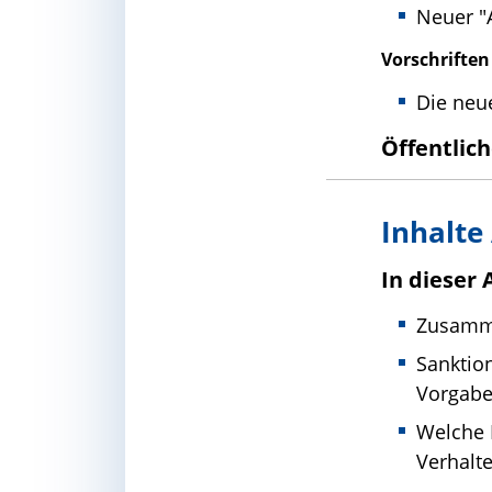
Neuer "
Vorschrifte
Die neu
Öffentli
Inhalte
In dieser
Zusamme
Sanktio
Vorgab
Welche 
Verhalt