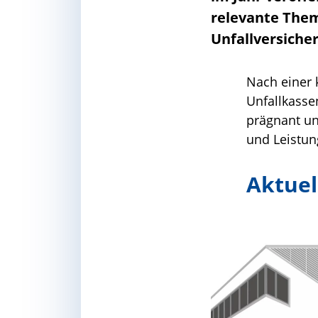
relevante Them
Unfallversiche
Nach einer 
Unfallkasse
prägnant un
und Leistun
Aktuel
Link zum Sicherh