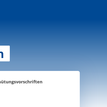
n
hütungsvorschriften