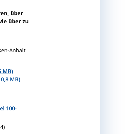
en, über
wie über zu
e
hsen-Anhalt
6 MB)
 0,8 MB)
l 100-
4)