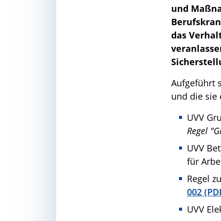
und Maßnah
Berufskran
das Verhal
veranlasse
Sicherstell
Aufgeführt 
und die sie
UVV Gru
Regel "G
UVV Bet
für Arbe
Regel z
002 (PD
UVV Elek