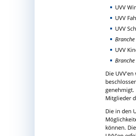
UVV Win
UVV Fah
UVV Sch
Branche
UVV Kin
Branche 
Die UVV'en 
beschlossen
genehmigt. 
Mitglieder 
Die in den 
Möglichkeit
können. Di
UVV'en erfo