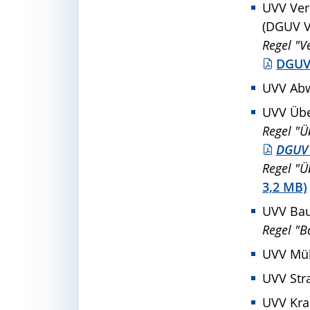
UVV Ver
(DGUV Vo
Regel "V
DGUV 
UVV Abw
UVV Übe
Regel "Ü
DGUV 
Regel "Ü
3,2 MB)
UVV Ba
Regel "B
UVV Mül
UVV Str
UVV Kra