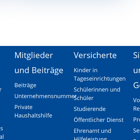
Mitglieder
Versicherte
S
und Beiträge
u
Kinder in
Tageseinrichtungen
G
Beiträge
r
Schülerinnen und
Unternehmensnummer
Schüler
Vo
Private
Re
Studierende
Haushaltshilfe
Pr
Öffentlicher Dienst
as
Se
Ehrenamt und
al
Hilfeleistung