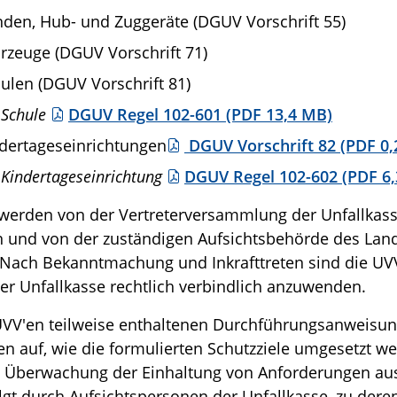
den, Hub- und Zuggeräte (DGUV Vorschrift 55)
rzeuge (DGUV Vorschrift 71)
ulen (DGUV Vorschrift 81)
 Schule
DGUV Regel 102-601 (PDF 13,4 MB)
dertageseinrichtungen
DGUV Vorschrift 82 (PDF 0,
Kindertageseinrichtung
DGUV Regel 102-602 (PDF 6
werden von der Vertreterversammlung der Unfallkas
 und von der zuständigen Aufsichtsbehörde des Lan
Nach Bekanntmachung und Inkrafttreten sind die UVV
der Unfallkasse rechtlich verbindlich anzuwenden.
UVV'en teilweise enthaltenen Durchführungsanweisun
en auf, wie die formulierten Schutzziele umgesetzt w
e Überwachung der Einhaltung von Anforderungen au
lgt durch Aufsichtspersonen der Unfallkasse, zu dere