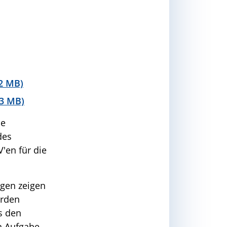
2 MB)
,3 MB)
se
des
'en für die
gen zeigen
erden
s den
n Aufgabe