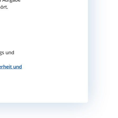
ört.
ags und
erheit und