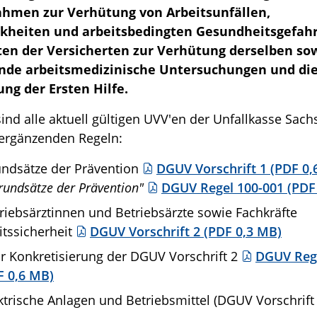
men zur Verhütung von Arbeitsunfällen,
kheiten und arbeitsbedingten Gesundheitsgefahr
ten der Versicherten zur Verhütung derselben so
nde arbeitsmedizinische Untersuchungen und di
ung der Ersten Hilfe.
sind alle aktuell gültigen UVV'en der Unfallkasse Sac
 ergänzenden Regeln:
ndsätze der Prävention
DGUV Vorschrift 1 (PDF 0,
rundsätze der Prävention"
DGUV Regel 100-001 (PDF
riebsärztinnen und Betriebsärzte sowie Fachkräfte
itssicherheit
DGUV Vorschrift 2 (PDF 0,3 MB)
ur Konkretisierung der DGUV Vorschrift 2
DGUV Rege
F 0,6 MB)
trische Anlagen und Betriebsmittel (DGUV Vorschrift 